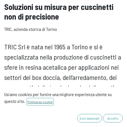
Soluzioni su misura per cuscinetti
non di precisione
TRIC, azienda storica di Torino
TRIC Srl è nata nel 1965 a Torino e si è
specializzata nella produzione di cuscinetti a
sfere in resina acetalica per applicazioni nei
settori dei box doccia, dell’arredamento, dei
serramenti, delle tende da sole, della nautica
Usiamo cookies per fornire una migliore esperienza utente su
e dei distributori automatici.
questo sito.
Politica sui cookie
Successivamente ha allargato la sua
produzione anche ai cuscinetti in acciaio
Solo essenziali
Accetto