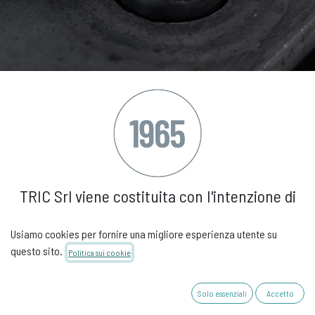
TRIC Srl viene costituita con I'intenzione di
produrre un nuovo tipo
Usiamo cookies per fornire una migliore esperienza utente su
di cuscinetto a sfere in plastica di cui detiene
questo sito.
Politica sui cookie
il brevetto.
Solo essenziali
Accetto
Nasce così in Italia il primo