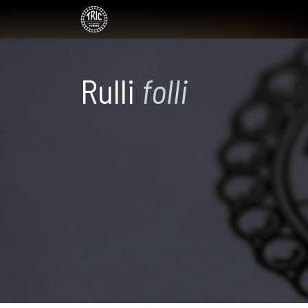
HOME
L'AZIENDA
PRODOTTI
NEWS
C
​Rulli
folli